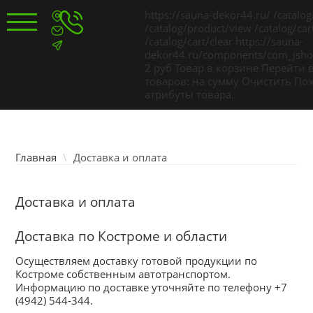
TPL_PROTOSTAR_TOGGLE_MENU
https://sauna-dekor44.ru/
/catalog
/catalog/product/view
/catalog/car
/catalog/cart/clear
https://sauna-
dekor44.ru/components/com_jshop
Главная
2
руб
Товар в корзине
Перейти 
товаров:
на сумму
Очистить
Пож
атрибуты товара.
Каталог товаров
Услуги
Главная
\
Доставка и оплата
Доставка и оплата
Цены
Доставка по Костроме и области
Доставка и оплата
Осуществляем доставку готовой продукции по
Костроме собственным автотранспортом.
Информацию по доставке уточняйте по телефону
+7
Для покупателей
(4942) 544-344
.