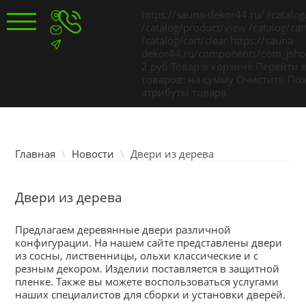
TPL_PROTOSTAR_TOGGLE_MENU
https://sauna-dekor44.ru/
/catalog
/catalog/product/view
/catalog/car
/catalog/cart/clear
https://sauna-
dekor44.ru/components/com_jshop
Главная
2
руб
Товар в корзине
Перейти 
товаров:
на сумму
Очистить
Пож
атрибуты товара.
Каталог товаров
Услуги
Главная
\
Новости
\
Двери из дерева
Двери из дерева
Цены
Предлагаем деревянные двери различной
Доставка и оплата
конфигурации. На нашем сайте представлены двери
из сосны, лиственницы, ольхи классические и с
резным декором. Изделии поставляется в защитной
пленке. Также вы можете воспользоваться услугами
Для покупателей
наших специалистов для сборки и установки дверей.